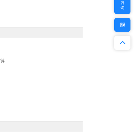
咨
询
结算