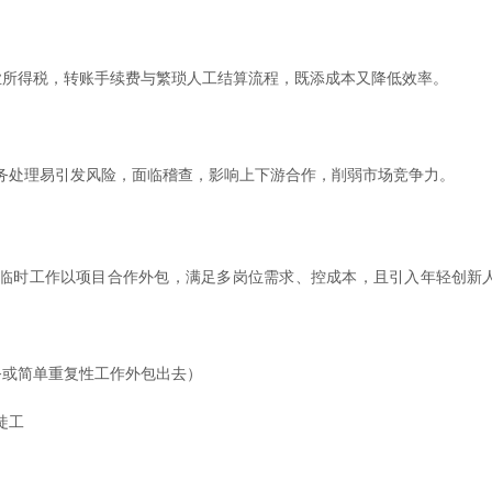
企业所得税，转账手续费与繁琐人工结算流程，既添成本又降低效率。
务处理易引发风险，面临稽查，影响上下游合作，削弱市场竞争力。
临时工作以项目合作外包，满足多岗位需求、控成本，且引入年轻创新
务或简单重复性工作外包出去）
徒工